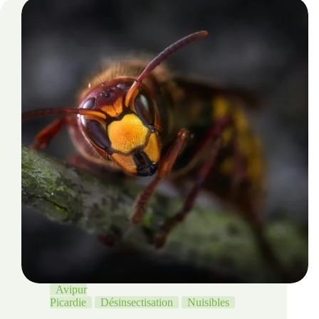
Avipur
Picardie
Désinsectisation
Nuisibles