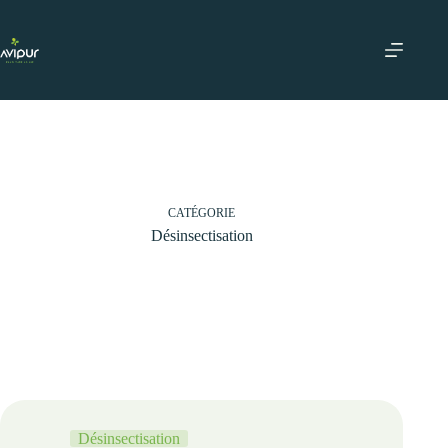
Passer
au
contenu
CATÉGORIE
Désinsectisation
Désinsectisation