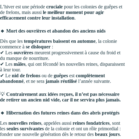
L’hiver est une période
cruciale
pour les colonies de guêpes et
de frelons, mais aussi
le meilleur moment pour agir
efficacement contre leur installation
.
🔹 Mort des ouvrières et abandon des anciens nids
Dès que les
températures baissent en automne
, la colonie
commence à
se disloquer
:
✔ Les
ouvrières
meurent progressivement à cause du froid et
du manque de nourriture.
✔ Les
mâles
, qui ont fécondé les nouvelles reines, disparaissent
à leur tour.
✔ Le
nid de frelons
ou de
guêpes
est
complètement
abandonné
, et ne sera
jamais réutilisé
l’année suivante.
💡
Contrairement aux idées reçues, il n’est pas nécessaire
de retirer un ancien nid vide, car il ne servira plus jamais.
🔹 Hibernation des futures reines dans des abris protégés
Les
nouvelles reines
, appelées aussi
reines fondatrices
, sont
les
seules survivantes
de la colonie et ont un rôle primordial :
fonder une nouvelle génération dès le retour des
beaux jours
.