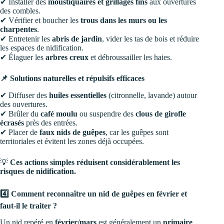
✔ Installer des
moustiquaires et grillages fins
aux ouvertures
des combles.
✔ Vérifier et boucher les
trous dans les murs ou les
charpentes
.
✔ Entretenir les
abris de jardin
, vider les tas de bois et réduire
les espaces de nidification.
✔ Élaguer les
arbres creux
et débroussailler les haies.
📌 Solutions naturelles et répulsifs efficaces
✔ Diffuser des
huiles essentielles
(citronnelle, lavande) autour
des ouvertures.
✔ Brûler du
café moulu
ou suspendre des
clous de girofle
écrasés
près des entrées.
✔ Placer de
faux nids de guêpes
, car les guêpes sont
territoriales et évitent les zones déjà occupées.
💡
Ces actions simples réduisent considérablement les
risques de nidification.
4️⃣ Comment reconnaître un nid de guêpes en février et
faut-il le traiter ?
Un nid repéré en
février/mars
est généralement un
primaire
,