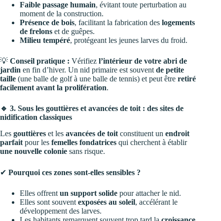
Faible passage humain
, évitant toute perturbation au
moment de la construction.
Présence de bois
, facilitant la fabrication des
logements
de frelons
et de guêpes.
Milieu tempéré
, protégeant les jeunes larves du froid.
💡
Conseil pratique :
Vérifiez
l’intérieur de votre abri de
jardin
en fin d’hiver. Un nid primaire est souvent
de petite
taille
(une balle de golf à une balle de tennis) et peut être
retiré
facilement avant la prolifération
.
🔹 3. Sous les gouttières et avancées de toit : des sites de
nidification classiques
Les
gouttières
et les
avancées de toit
constituent un
endroit
parfait
pour les
femelles fondatrices
qui cherchent à établir
une nouvelle colonie
sans risque.
✔
Pourquoi ces zones sont-elles sensibles ?
Elles offrent
un support solide
pour attacher le nid.
Elles sont souvent
exposées au soleil
, accélérant le
développement des larves.
Les habitants remarquent souvent trop tard la
croissance