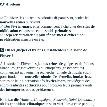
👉 À retenir :
✅ En
hiver
, les anciennes colonies disparaissent, seules les
nouvelles reines
survivent.
✅
Dès février/mars
, elles commencent à chercher des
sites de
nidification
et construisent des
nids primaires
.
✅
Repérer et traiter au plus tôt permet d’éviter une
prolifération
massive en été.
2️⃣ Où les guêpes et frelons s’installent-ils à la sortie de
l’hiver ?
À la sortie de l’hiver, les
jeunes reines
de guêpes et de frelons
asiatiques (
Vespa velutina
) ou européens (
Vespa crabro
)
commencent activement à rechercher un
site de nidification
pour fonder une
nouvelle colonie
. Ces
femelles fondatrices
,
sorties de leur hibernation dès
février/mars
, privilégient des
endroits
abrités et discrets
pour protéger leurs premiers œufs
des
intempéries et des prédateurs
.
En
Picardie
(
Amiens, Compiègne, Beauvais, Saint-Quentin…
),
où les
conditions climatiques
restent variables à cette période,