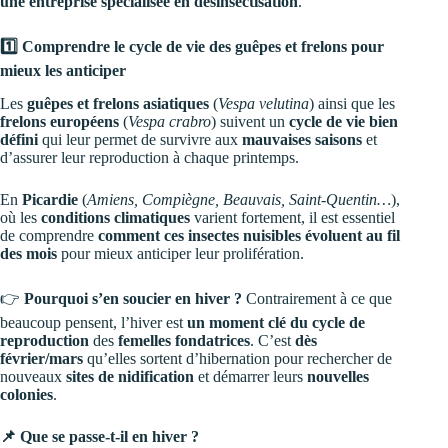
une entreprise spécialisée en désinsectisation
.
1️⃣ Comprendre le cycle de vie des guêpes et frelons pour
mieux les anticiper
Les
guêpes et frelons asiatiques
(
Vespa velutina
) ainsi que les
frelons européens
(
Vespa crabro
) suivent un
cycle de vie bien
défini
qui leur permet de survivre aux
mauvaises saisons
et
d’assurer leur reproduction à chaque printemps.
En
Picardie
(
Amiens, Compiègne, Beauvais, Saint-Quentin…
),
où les
conditions climatiques
varient fortement, il est essentiel
de comprendre
comment ces insectes nuisibles évoluent au fil
des mois
pour mieux anticiper leur prolifération.
👉
Pourquoi s’en soucier en hiver ?
Contrairement à ce que
beaucoup pensent, l’hiver est
un moment clé du cycle de
reproduction
des
femelles fondatrices
. C’est
dès
février/mars
qu’elles sortent d’hibernation pour rechercher de
nouveaux
sites de nidification
et démarrer leurs
nouvelles
colonies
.
📌 Que se passe-t-il en hiver ?