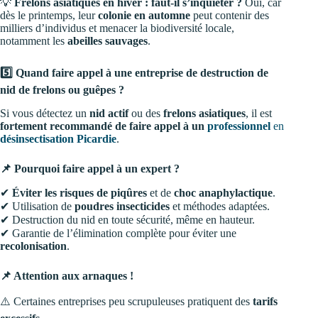
💡
Frelons asiatiques en hiver : faut-il s’inquiéter ?
Oui, car
dès le printemps, leur
colonie en automne
peut contenir des
milliers d’individus et menacer la biodiversité locale,
notamment les
abeilles sauvages
.
5️⃣ Quand faire appel à une entreprise de destruction de
nid de frelons ou guêpes ?
Si vous détectez un
nid actif
ou des
frelons asiatiques
, il est
fortement recommandé de faire appel à un
professionnel
en
désinsectisation Picardie
.
📌 Pourquoi faire appel à un expert ?
✔
Éviter les risques de piqûres
et de
choc anaphylactique
.
✔ Utilisation de
poudres insecticides
et méthodes adaptées.
✔ Destruction du nid en toute sécurité, même en hauteur.
✔ Garantie de l’élimination complète pour éviter une
recolonisation
.
📌 Attention aux arnaques !
⚠️ Certaines entreprises peu scrupuleuses pratiquent des
tarifs