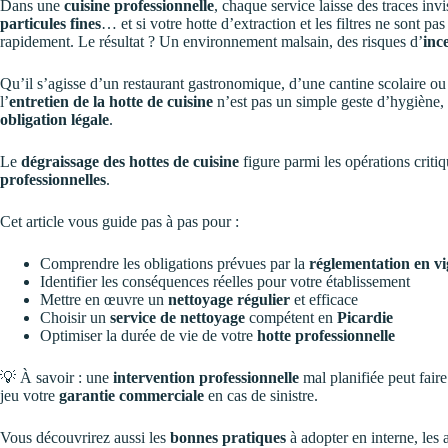
Dans une
cuisine professionnelle
, chaque service laisse des traces inv
particules fines
… et si votre hotte d’extraction et les filtres ne sont p
rapidement. Le résultat ? Un environnement malsain, des risques d’
inc
Qu’il s’agisse d’un restaurant gastronomique, d’une cantine scolaire ou
l’
entretien de la hotte de cuisine
n’est pas un simple geste d’hygiène, d
obligation légale
.
Le
dégraissage des hottes de cuisine
figure parmi les opérations criti
professionnelles
.
Cet article vous guide pas à pas pour :
Comprendre les obligations prévues par la
réglementation en v
Identifier les conséquences réelles pour votre établissement
Mettre en œuvre un
nettoyage régulier
et efficace
Choisir un
service de nettoyage
compétent en
Picardie
Optimiser la durée de vie de votre
hotte professionnelle
💡 À savoir : une
intervention professionnelle
mal planifiée peut fair
jeu votre
garantie commerciale
en cas de sinistre.
Vous découvrirez aussi les
bonnes pratiques
à adopter en interne, les a