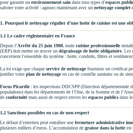
pour garantir un
environnement sain
dans tous types d’
espaces publi
saboter votre activité : agissez maintenant avec un
nettoyage complet
e
1. Pourquoi le nettoyage régulier d’une hotte de cuisine est une obl
1.1 Le cadre réglementaire en France
Depuis l’
Arrêté du 25 juin 1980
, toute
cuisine professionnelle
instal
(ERP) doit mettre en œuvre un
dégraissage de hotte obligatoire
. Les
concernent l’ensemble du système : hotte, conduits, filtres et ventilateur
La loi exige que chaque
service de nettoyage
fournisse un certificat p
justifier votre
plan de nettoyage
en cas de contrôle sanitaire ou de sinis
Focus Picardie
: les inspections DDCSPP (Direction départementale de 
populations) dans les départements de l’Oise, de la Somme et de l’Ais
de
conformité
mais aussi de respect envers les
espaces publics
dans le
1.2 Sanctions possibles en cas de non-respect
Le défaut d’entretien peut entraîner une
fermeture administrative im
plusieurs milliers d’euros. L’accumulation de
graisse dans la hotte
est 