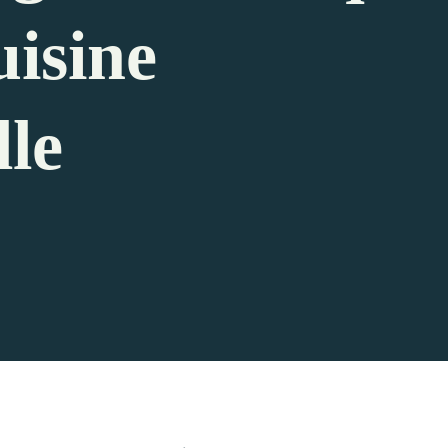
uisine
lle