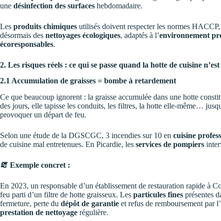
une
désinfection des surfaces
hebdomadaire.
Les
produits chimiques
utilisés doivent respecter les normes HACCP, 
désormais des
nettoyages écologiques
, adaptés à l’
environnement pr
écoresponsables
.
2. Les risques réels : ce qui se passe quand la hotte de cuisine n’es
2.1 Accumulation de graisses = bombe à retardement
Ce que beaucoup ignorent : la graisse accumulée dans une hotte consti
des jours, elle tapisse les conduits, les filtres, la hotte elle-même… ju
provoquer un départ de feu.
Selon une étude de la DGSCGC, 3 incendies sur 10 en
cuisine profes
de cuisine mal entretenues. En Picardie, les
services de pompiers
inter
🧯 Exemple concret :
En 2023, un responsable d’un établissement de restauration rapide à Co
feu parti d’un filtre de hotte graisseux. Les
particules fines
présentes da
fermeture, perte du
dépôt de garantie
et refus de remboursement par l
prestation de nettoyage
régulière.