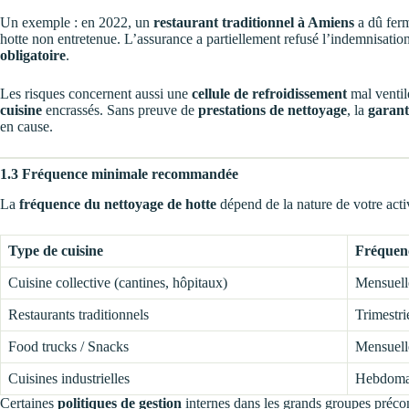
Un exemple : en 2022, un
restaurant traditionnel à Amiens
a dû ferm
hotte non entretenue. L’assurance a partiellement refusé l’indemnisatio
obligatoire
.
Les risques concernent aussi une
cellule de refroidissement
mal ventil
cuisine
encrassés. Sans preuve de
prestations de nettoyage
, la
garant
en cause.
1.3 Fréquence minimale recommandée
La
fréquence du nettoyage de hotte
dépend de la nature de votre activ
Type de cuisine
Fréquen
Cuisine collective (cantines, hôpitaux)
Mensuell
Restaurants traditionnels
Trimestri
Food trucks / Snacks
Mensuell
Cuisines industrielles
Hebdomad
Certaines
politiques de gestion
internes dans les grands groupes préc