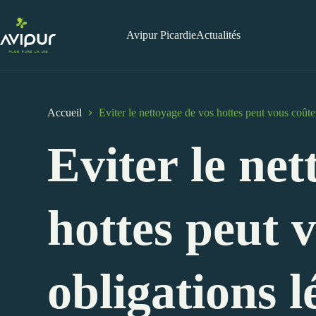
Passer
au
contenu
Avipur Picardie
Actualités
Accueil
Eviter le nettoyage de vos hottes peut vous coûter
Eviter le net
hottes peut 
obligations l