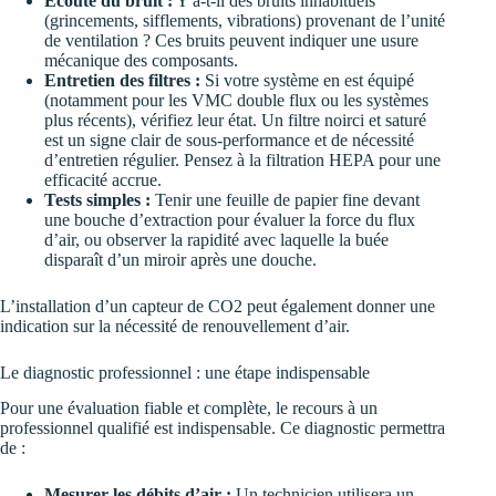
Écoute du bruit :
Y a-t-il des bruits inhabituels
(grincements, sifflements, vibrations) provenant de l’unité
de ventilation ? Ces bruits peuvent indiquer une usure
mécanique des composants.
Entretien des filtres :
Si votre système en est équipé
(notamment pour les VMC double flux ou les systèmes
plus récents), vérifiez leur état. Un filtre noirci et saturé
est un signe clair de sous-performance et de nécessité
d’entretien régulier. Pensez à la filtration HEPA pour une
efficacité accrue.
Tests simples :
Tenir une feuille de papier fine devant
une bouche d’extraction pour évaluer la force du flux
d’air, ou observer la rapidité avec laquelle la buée
disparaît d’un miroir après une douche.
L’installation d’un capteur de CO2 peut également donner une
indication sur la nécessité de renouvellement d’air.
Le diagnostic professionnel : une étape indispensable
Pour une évaluation fiable et complète, le recours à un
professionnel qualifié est indispensable. Ce diagnostic permettra
de :
Mesurer les débits d’air :
Un technicien utilisera un