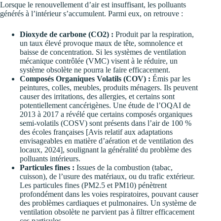
Lorsque le renouvellement d’air est insuffisant, les polluants
générés à l’intérieur s’accumulent. Parmi eux, on retrouve :
Dioxyde de carbone (CO2) :
Produit par la respiration,
un taux élevé provoque maux de tête, somnolence et
baisse de concentration. Si les systèmes de ventilation
mécanique contrôlée (VMC) visent à le réduire, un
système obsolète ne pourra le faire efficacement.
Composés Organiques Volatils (COV) :
Émis par les
peintures, colles, meubles, produits ménagers. Ils peuvent
causer des irritations, des allergies, et certains sont
potentiellement cancérigènes. Une étude de l’OQAI de
2013 à 2017 a révélé que certains composés organiques
semi-volatils (COSV) sont présents dans l’air de 100 %
des écoles françaises [Avis relatif aux adaptations
envisageables en matière d’aération et de ventilation des
locaux, 2024], soulignant la généralité du problème des
polluants intérieurs.
Particules fines :
Issues de la combustion (tabac,
cuisson), de l’usure des matériaux, ou du trafic extérieur.
Les particules fines (PM2.5 et PM10) pénètrent
profondément dans les voies respiratoires, pouvant causer
des problèmes cardiaques et pulmonaires. Un système de
ventilation obsolète ne parvient pas à filtrer efficacement
ces particules.