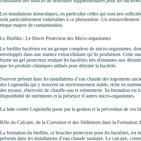
constituent des sources de nourriture supplémentaires pour les bactéries 
Les installations domestiques, en particulier celles qui sont peu sollicit
sont particulièrement vulnérables à ce phénomène. Un renouvellement i
risque majeur de contamination.
Le Biofilm : Le Havre Protecteur des Micro-organismes
Le biofilm bactérien est un groupe complexe de micro-organismes, dont 
enveloppés dans une matrice extracellulaire qu’ils produisent. Cette matr
forme un gel protecteur rendant les bactéries très résistantes aux désinfe
que les produits chimiques utilisés pour détruire la bactérie.
Souvent présent dans les installations d’eau chaude des logements anci
des Legionella qui y trouvent un environnement stable, riche en nutriment
des tuyaux, réservoirs de chauffe-eau et robinetterie. Sa formation est fa
disponibilité de nutriments et la présence d’autres micro-organismes.
La lutte contre Legionella passe par la gestion et la prévention de ces b
Rôle du Calcaire, de la Corrosion et des Sédiments dans la Formation 
La formation du biofilm, ce bouclier protecteur pour les bactéries, est
présents dans les installations d’eau chaude sanitaire. Le calcaire, com