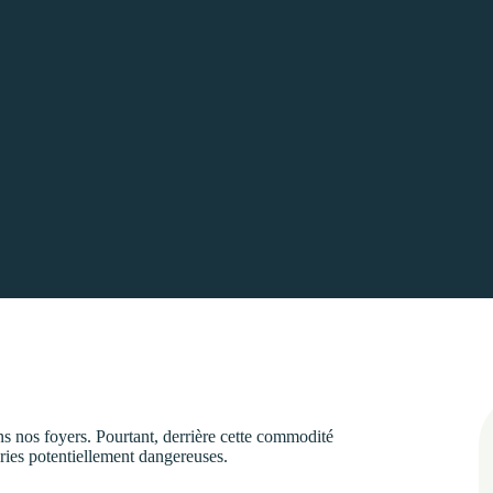
s nos foyers. Pourtant, derrière cette commodité
éries potentiellement dangereuses.