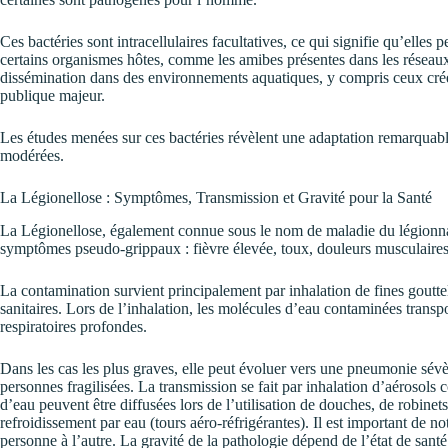
Ces bactéries sont intracellulaires facultatives, ce qui signifie qu’elles p
certains organismes hôtes, comme les amibes présentes dans les réseaux 
dissémination dans des environnements aquatiques, y compris ceux créés
publique majeur.
Les études menées sur ces bactéries révèlent une adaptation remarquable
modérées.
La Légionellose : Symptômes, Transmission et Gravité pour la Santé
La Légionellose, également connue sous le nom de maladie du légionna
symptômes pseudo-grippaux : fièvre élevée, toux, douleurs musculaires
La contamination survient principalement par inhalation de fines gouttel
sanitaires. Lors de l’inhalation, les molécules d’eau contaminées transpo
respiratoires profondes.
Dans les cas les plus graves, elle peut évoluer vers une pneumonie sév
personnes fragilisées. La transmission se fait par inhalation d’aérosols
d’eau peuvent être diffusées lors de l’utilisation de douches, de robine
refroidissement par eau (tours aéro-réfrigérantes). Il est important de n
personne à l’autre. La gravité de la pathologie dépend de l’état de santé