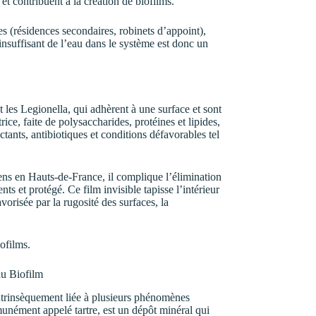
et contribuent à la création de biofilms.
ées (résidences secondaires, robinets d’appoint),
nsuffisant de l’eau dans le système est donc un
les Legionella, qui adhèrent à une surface et sont
ice, faite de polysaccharides, protéines et lipides,
ctants, antibiotiques et conditions défavorables tel
ens en Hauts-de-France, il complique l’élimination
s et protégé. Ce film invisible tapisse l’intérieur
vorisée par la rugosité des surfaces, la
iofilms.
du Biofilm
 intrinsèquement liée à plusieurs phénomènes
munément appelé tartre, est un dépôt minéral qui