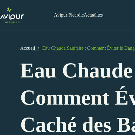
Passer
au
contenu
Avipur Picardie
Actualités
Accueil
Eau Chaude Sanitaire : Comment Éviter le Dange
Eau Chaude 
Comment Évi
Caché des Ba