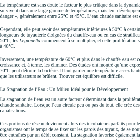
La température est sans doute le facteur le plus critique dans la dynami
survivent dans une large gamme de températures, mais leur développeme
danger », généralement entre 25°C et 45°C. L’eau chaude sanitaire est 
Cependant, elle peut avoir des températures inférieures à 50°C à certain
longueurs de tuyauterie éloignées du chauffe-eau ou en cas de stratific
50°C, les
Legionella
commencent à se multiplier, et cette prolifération 
à 40°C.
Inversement, une température de 60°C et plus dans le chauffe-eau est c
croissance et, à terme, les éliminer. Des études ont montré qu’une expo
70°C peut détruire la bactérie. Il faut garder une température assez haute
que les utilisateurs se brûlent. Trouver cet équilibre est difficile.
La Stagnation de l’Eau : Un Milieu Idéal pour le Développement
La stagnation de l’eau est un autre facteur déterminant dans la prolifér
chaude sanitaire. Lorsque l’eau circule peu ou pas du tout, elle crée de
canalisations.
Ces portions de réseau deviennent alors des incubateurs parfaits pour le
organismes ont le temps de se fixer sur les parois des tuyaux, de se nour
être entraînés par un débit constant. La stagnation favorise également l