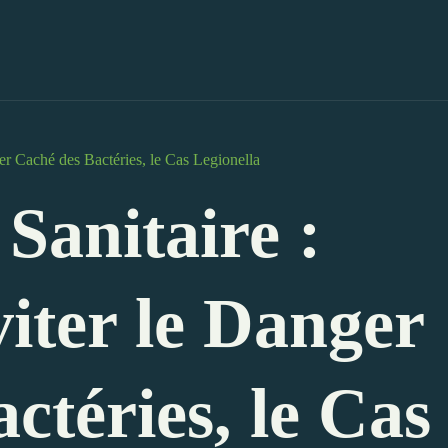
r Caché des Bactéries, le Cas Legionella
Sanitaire :
ter le Danger
ctéries, le Cas