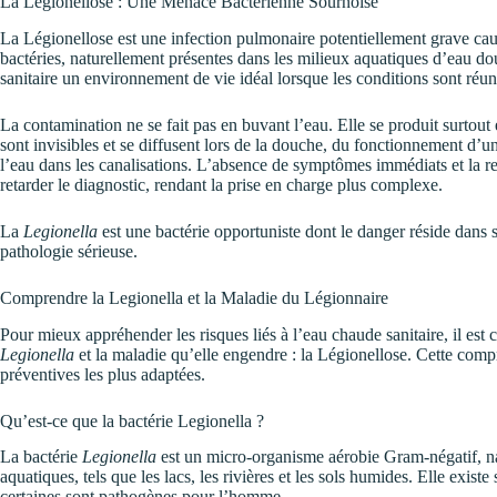
La Légionellose : Une Menace Bactérienne Sournoise
La Légionellose est une infection pulmonaire potentiellement grave cau
bactéries, naturellement présentes dans les milieux aquatiques d’eau do
sanitaire un environnement de vie idéal lorsque les conditions sont réun
La contamination ne se fait pas en buvant l’eau. Elle se produit surtout
sont invisibles et se diffusent lors de la douche, du fonctionnement d
l’eau dans les canalisations. L’absence de symptômes immédiats et la 
retarder le diagnostic, rendant la prise en charge plus complexe.
La
Legionella
est une bactérie opportuniste dont le danger réside dans s
pathologie sérieuse.
Comprendre la Legionella et la Maladie du Légionnaire
Pour mieux appréhender les risques liés à l’eau chaude sanitaire, il est 
Legionella
et la maladie qu’elle engendre : la Légionellose. Cette com
préventives les plus adaptées.
Qu’est-ce que la bactérie Legionella ?
La bactérie
Legionella
est un micro-organisme aérobie Gram-négatif, n
aquatiques, tels que les lacs, les rivières et les sols humides. Elle exi
certaines sont pathogènes pour l’homme.