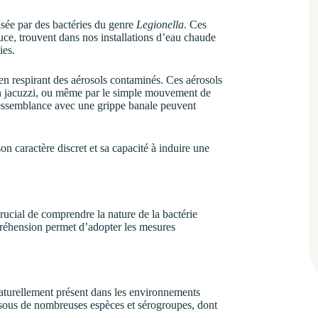
sée par des bactéries du genre
Legionella
. Ces
uce, trouvent dans nos installations d’eau chaude
ies.
 en respirant des aérosols contaminés. Ces aérosols
’un jacuzzi, ou même par le simple mouvement de
ressemblance avec une grippe banale peuvent
on caractère discret et sa capacité à induire une
crucial de comprendre la nature de la bactérie
préhension permet d’adopter les mesures
aturellement présent dans les environnements
ste sous de nombreuses espèces et sérogroupes, dont