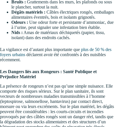
Bruits :
Grattements dans les murs, les plafonds ou sous
le plancher, surtout la nuit.
Dégâts matériels :
Câbles électriques rongés, emballages
alimentaires éventrés, bois et isolants grignotés.
Odeurs :
Une odeur forte et persistante d’ammoniac, due
à l’urine, peut signaler une infestation bien établie.
Nids :
Amas de matériaux déchiquetés (papier, tissu,
isolant) dans des endroits cachés.
La vigilance est d’autant plus importante que
plus de 50 % des
foyers urbains
déclarent avoir été confrontés à des nuisibles
récemment.
Les Dangers liés aux Rongeurs : Santé Publique et
Préjudice Matériel
La présence de rongeurs n’est pas qu’une simple nuisance. Elle
comporte des risques sérieux. Sur le plan sanitaire, ils sont
vecteurs de nombreuses maladies transmissibles à l’homme
(leptospirose, salmonellose, hantavirus) par contact direct,
morsure ou via leurs excréments. Sur le plan matériel, les dégâts
peuvent être considérables : les courts-circuits et incendies
provoqués par des câbles rongés sont un danger réel, tandis que
la dégradation des stocks alimentaires et des structures d’un
bâtiment peut engendrer des coûts de réparation très élevés,