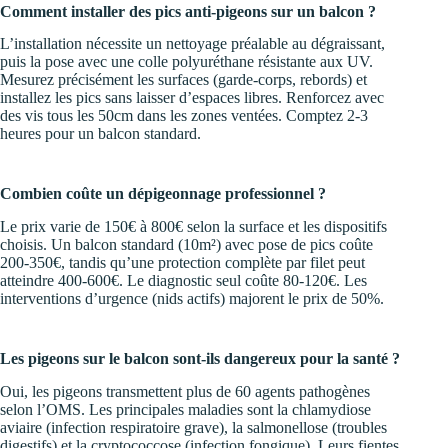
Comment installer des pics anti-pigeons sur un balcon ?
L’installation nécessite un nettoyage préalable au dégraissant,
puis la pose avec une colle polyuréthane résistante aux UV.
Mesurez précisément les surfaces (garde-corps, rebords) et
installez les pics sans laisser d’espaces libres. Renforcez avec
des vis tous les 50cm dans les zones ventées. Comptez 2-3
heures pour un balcon standard.
Combien coûte un dépigeonnage professionnel ?
Le prix varie de 150€ à 800€ selon la surface et les dispositifs
choisis. Un balcon standard (10m²) avec pose de pics coûte
200-350€, tandis qu’une protection complète par filet peut
atteindre 400-600€. Le diagnostic seul coûte 80-120€. Les
interventions d’urgence (nids actifs) majorent le prix de 50%.
Les pigeons sur le balcon sont-ils dangereux pour la santé ?
Oui, les pigeons transmettent plus de 60 agents pathogènes
selon l’OMS. Les principales maladies sont la chlamydiose
aviaire (infection respiratoire grave), la salmonellose (troubles
digestifs) et la cryptococcose (infection fongique). Leurs fientes