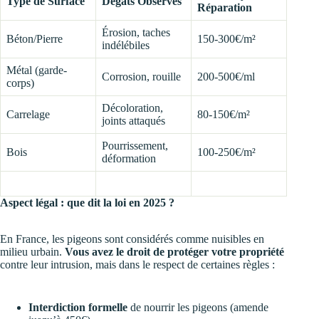
Type de Surface
Dégâts Observés
Réparation
Érosion, taches
Béton/Pierre
150-300€/m²
indélébiles
Métal (garde-
Corrosion, rouille
200-500€/ml
corps)
Décoloration,
Carrelage
80-150€/m²
joints attaqués
Pourrissement,
Bois
100-250€/m²
déformation
Aspect légal : que dit la loi en 2025 ?
En France, les pigeons sont considérés comme nuisibles en
milieu urbain.
Vous avez le droit de protéger votre propriété
contre leur intrusion, mais dans le respect de certaines règles :
Interdiction formelle
de nourrir les pigeons (amende