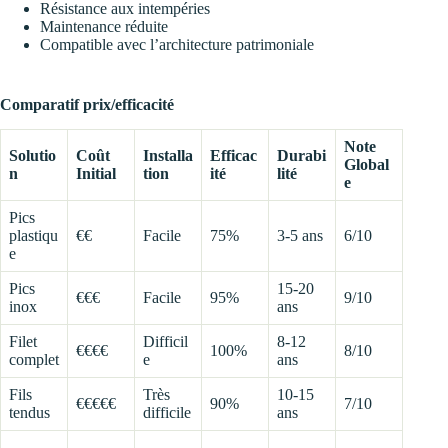
Résistance aux intempéries
Maintenance réduite
Compatible avec l’architecture patrimoniale
Comparatif prix/efficacité
Note
Solutio
Coût
Installa
Efficac
Durabi
Global
n
Initial
tion
ité
lité
e
Pics
plastiqu
€€
Facile
75%
3-5 ans
6/10
e
Pics
15-20
€€€
Facile
95%
9/10
inox
ans
Filet
Difficil
8-12
€€€€
100%
8/10
complet
e
ans
Fils
Très
10-15
€€€€€
90%
7/10
tendus
difficile
ans