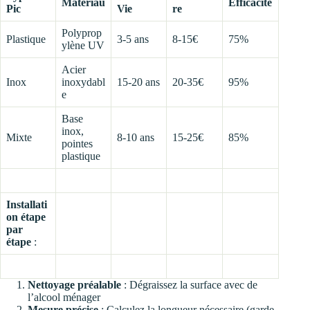
Matériau
Efficacité
Pic
Vie
re
Polyprop
Plastique
3-5 ans
8-15€
75%
ylène UV
Acier
Inox
inoxydabl
15-20 ans
20-35€
95%
e
Base
inox,
Mixte
8-10 ans
15-25€
85%
pointes
plastique
Installati
on étape
par
étape
:
Nettoyage préalable
: Dégraissez la surface avec de
l’alcool ménager
Mesure précise
: Calculez la longueur nécessaire (garde-