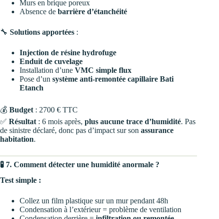
Murs en brique poreux
Absence de
barrière d’étanchéité
🔧
Solutions apportées
:
Injection de résine hydrofuge
Enduit de cuvelage
Installation d’une
VMC simple flux
Pose d’un
système anti-remontée capillaire Bati
Etanch
💰
Budget
: 2700 € TTC
✅
Résultat
: 6 mois après,
plus aucune trace d’humidité
. Pas
de sinistre déclaré, donc pas d’impact sur son
assurance
habitation
.
🧪 7. Comment détecter une humidité anormale ?
Test simple :
Collez un film plastique sur un mur pendant 48h
Condensation à l’extérieur = problème de ventilation
Condensation derrière =
infiltration ou remontée