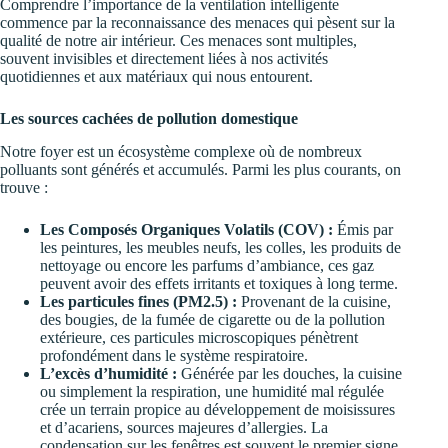
Comprendre l’importance de la ventilation intelligente
commence par la reconnaissance des menaces qui pèsent sur la
qualité de notre air intérieur. Ces menaces sont multiples,
souvent invisibles et directement liées à nos activités
quotidiennes et aux matériaux qui nous entourent.
Les sources cachées de pollution domestique
Notre foyer est un écosystème complexe où de nombreux
polluants sont générés et accumulés. Parmi les plus courants, on
trouve :
Les Composés Organiques Volatils (COV) :
Émis par
les peintures, les meubles neufs, les colles, les produits de
nettoyage ou encore les parfums d’ambiance, ces gaz
peuvent avoir des effets irritants et toxiques à long terme.
Les particules fines (PM2.5) :
Provenant de la cuisine,
des bougies, de la fumée de cigarette ou de la pollution
extérieure, ces particules microscopiques pénètrent
profondément dans le système respiratoire.
L’excès d’humidité :
Générée par les douches, la cuisine
ou simplement la respiration, une humidité mal régulée
crée un terrain propice au développement de moisissures
et d’acariens, sources majeures d’allergies. La
condensation sur les fenêtres est souvent le premier signe