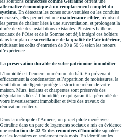
les solutions
connectées comme Getraline
offrent une
alternative économique à un remplacement complet du
système
. En détectant les zones sous-ventilées ou les conduits
encrassés, elles permettent une
maintenance ciblée
, réduisent
les pertes de chaleur liées à une surventilation, et prolongent la
durée de vie des installations existantes. Plusieurs bailleurs
sociaux de l’Oise et de la Somme ont déjà intégré ces boîtiers
dans leur plan de
surveillance de la qualité de l’air intérieur
,
réduisant les coûts d’entretien de 30 à 50 % selon les retours
d’expérience.
La préservation durable de votre patrimoine immobilier
L’humidité est l’ennemi numéro un du bâti. En prévenant
efficacement la condensation et l’apparition de moisissures, la
ventilation intelligente protège la structure même de votre
maison. Murs, isolants et charpentes sont préservés des
dégradations liées à l’humidité, ce qui garantit la pérennité de
votre investissement immobilier et évite des travaux de
rénovation coûteux.
Dans la métropole d’Amiens, un projet pilote mené avec
Getraline dans un parc de logements sociaux a mis en évidence
une
réduction de 42 % des remontées d’humidité
signalées
par les locataires en seulement trois mois. En identifiant les